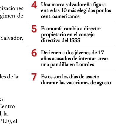
4
Una marca salvadoreña figura
izaciones
entre las 10 más elegidas por los
égimen de
centroamericanos
5
Economía cambia a director
propietario en el consejo
 Salvador,
directivo del ISSS
6
Detienen a dos jóvenes de 17
años acusados de intentar crear
una pandilla en Lourdes
7
es de la
Estos son los días de asueto
durante las vacaciones de agosto
es
 Centro
, la
PLF), el