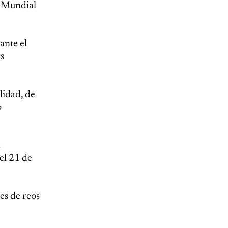
n Mundial
ante el
s
lidad, de
o
s
el 21 de
es de reos