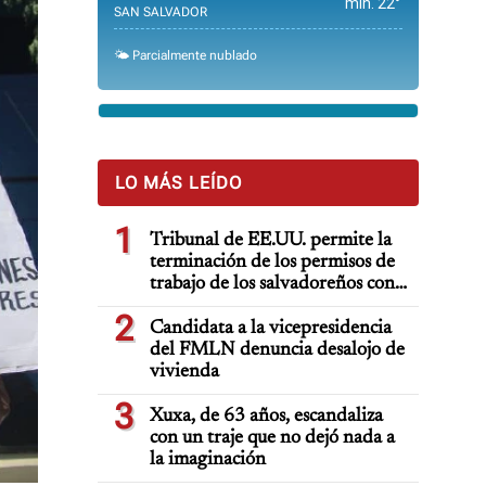
min. 22°
SAN SALVADOR
🌤️ Parcialmente nublado
LO MÁS LEÍDO
1
Tribunal de EE.UU. permite la
terminación de los permisos de
trabajo de los salvadoreños con
TPS
2
Candidata a la vicepresidencia
del FMLN denuncia desalojo de
vivienda
3
Xuxa, de 63 años, escandaliza
con un traje que no dejó nada a
la imaginación