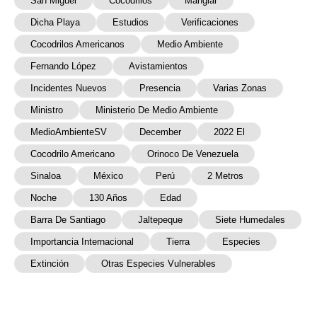
San Miguel
Cocodrilos
Manglar
Dicha Playa
Estudios
Verificaciones
Cocodrilos Americanos
Medio Ambiente
Fernando López
Avistamientos
Incidentes Nuevos
Presencia
Varias Zonas
Ministro
Ministerio De Medio Ambiente
MedioAmbienteSV
December
2022 El
Cocodrilo Americano
Orinoco De Venezuela
Sinaloa
México
Perú
2 Metros
Noche
130 Años
Edad
Barra De Santiago
Jaltepeque
Siete Humedales
Importancia Internacional
Tierra
Especies
Extinción
Otras Especies Vulnerables