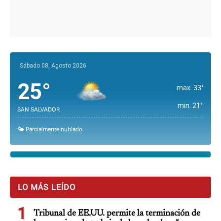
Sábado 08, Agosto 2026
25°
max. 33°
min. 21°
SAN SALVADOR
🌤️ Parcialmente nublado
LO MÁS LEÍDO
1
Tribunal de EE.UU. permite la terminación de