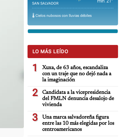
min. 21°
SAN SALVADOR
🌡️ Cielos nubosos con lluvias débiles
LO MÁS LEÍDO
1
Xuxa, de 63 años, escandaliza
con un traje que no dejó nada a
la imaginación
2
Candidata a la vicepresidencia
del FMLN denuncia desalojo de
vivienda
3
Una marca salvadoreña figura
entre las 10 más elegidas por los
centroamericanos