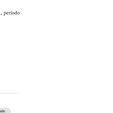
1, período
ado