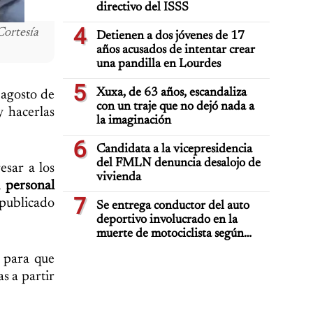
directivo del ISSS
4
Cortesía
Detienen a dos jóvenes de 17
años acusados de intentar crear
una pandilla en Lourdes
5
Xuxa, de 63 años, escandaliza
 agosto de
con un traje que no dejó nada a
 hacerlas
la imaginación
6
Candidata a la vicepresidencia
del FMLN denuncia desalojo de
esar a los
vivienda
 personal
7
 publicado
Se entrega conductor del auto
deportivo involucrado en la
muerte de motociclista según
PNC
, para que
s a partir