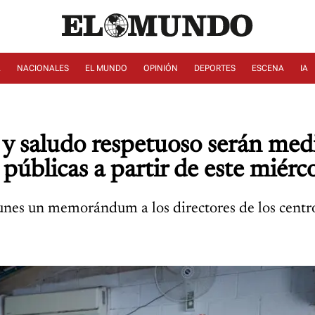
A
NACIONALES
EL MUNDO
OPINIÓN
DEPORTES
ESCENA
IA
y saludo respetuoso serán medi
 públicas a partir de este miérc
unes un memorándum a los directores de los centros