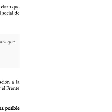
 claro que
 social de
para que
ción a la
 el Frente
na posible