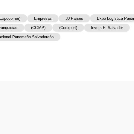
(Expocomer)
Empresas
30 Países
Expo Logística Pan
ranquicias
(CCIAP)
(Coexport)
Invets El Salvador
acional Panameño Salvadoreño