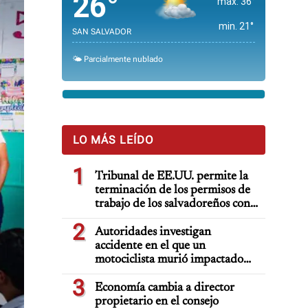
26°
max. 36°
min. 21°
SAN SALVADOR
🌤️ Parcialmente nublado
LO MÁS LEÍDO
1
Tribunal de EE.UU. permite la
terminación de los permisos de
trabajo de los salvadoreños con
TPS
2
Autoridades investigan
accidente en el que un
motociclista murió impactado
por auto deportivo de lujo
3
Economía cambia a director
propietario en el consejo