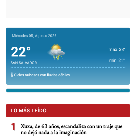
Miércoles 05, Agosto 2026
22°
max. 33°
min. 21°
SAN SALVADOR
🌡️ Cielos nubosos con lluvias débiles
LO MÁS LEÍDO
1
Xuxa, de 63 años, escandaliza con un traje que
no dejó nada a la imaginación