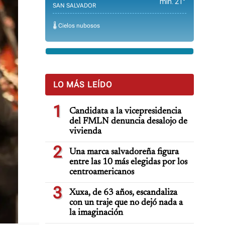
min. 21°
SAN SALVADOR
🌡️ Cielos nubosos
LO MÁS LEÍDO
1
Candidata a la vicepresidencia
del FMLN denuncia desalojo de
vivienda
2
Una marca salvadoreña figura
entre las 10 más elegidas por los
centroamericanos
3
Xuxa, de 63 años, escandaliza
con un traje que no dejó nada a
la imaginación