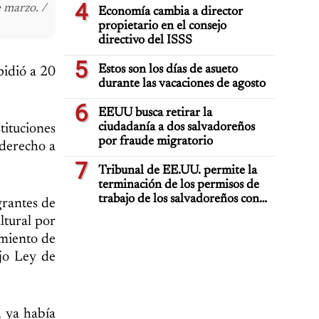
4
 marzo. /
Economía cambia a director
propietario en el consejo
directivo del ISSS
5
Estos son los días de asueto
pidió a 20
durante las vacaciones de agosto
6
EEUU busca retirar la
ciudadanía a dos salvadoreños
tituciones
por fraude migratorio
 derecho a
7
Tribunal de EE.UU. permite la
terminación de los permisos de
trabajo de los salvadoreños con
grantes de
TPS
ltural por
imiento de
ajo Ley de
, ya había