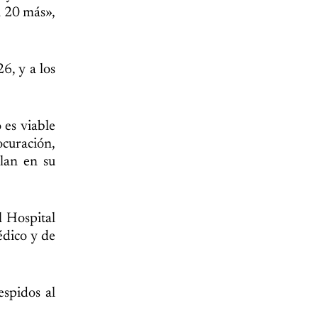
a 20 más»,
6, y a los
 es viable
ocuración,
alan en su
l Hospital
édico y de
spidos al