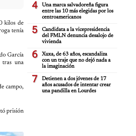
4
Una marca salvadoreña figura
entre las 10 más elegidas por los
centroamericanos
0 kilos de
5
Candidata a la vicepresidencia
roga tenía
del FMLN denuncia desalojo de
vivienda
6
Xuxa, de 63 años, escandaliza
edo García
con un traje que no dejó nada a
 tras una
la imaginación
7
Detienen a dos jóvenes de 17
años acusados de intentar crear
 de campo,
una pandilla en Lourdes
tó prisión