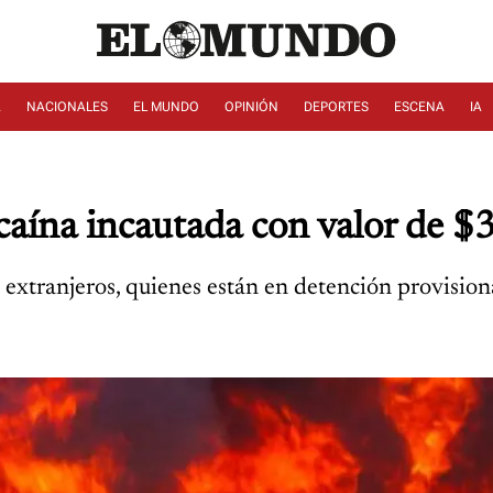
A
NACIONALES
EL MUNDO
OPINIÓN
DEPORTES
ESCENA
IA
caína incautada con valor de $3
extranjeros, quienes están en detención provision