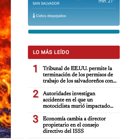
min. 21°
SAN SALVADOR
🌡️ Cielos despejados
LO MÁS LEÍDO
1
Tribunal de EE.UU. permite la
terminación de los permisos de
trabajo de los salvadoreños con
TPS
2
Autoridades investigan
accidente en el que un
motociclista murió impactado
por auto deportivo de lujo
3
Economía cambia a director
propietario en el consejo
directivo del ISSS