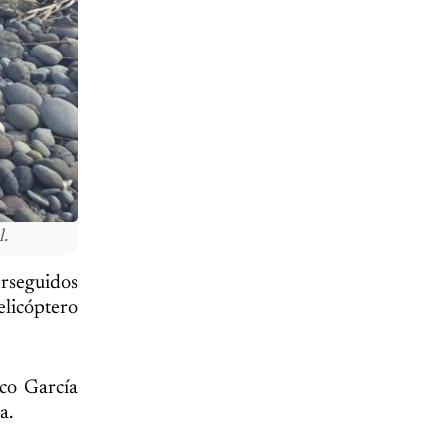
l.
erseguidos
elicóptero
co García
a.