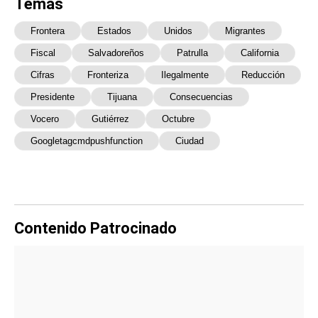
Temas
Frontera
Estados
Unidos
Migrantes
Fiscal
Salvadoreños
Patrulla
California
Cifras
Fronteriza
Ilegalmente
Reducción
Presidente
Tijuana
Consecuencias
Vocero
Gutiérrez
Octubre
Googletagcmdpushfunction
Ciudad
Contenido Patrocinado