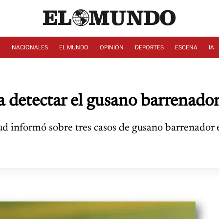
A
NACIONALES
EL MUNDO
OPINIÓN
DEPORTES
ESCENA
IA
ra detectar el gusano barrenad
lud informó sobre tres casos de gusano barrenador