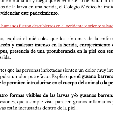
or en humanos y luego que el Ministerio de Salud inf
os de la larva en una herida, el Colegio Médico ha ind
evidenciar este padecimiento.
 humanos fueron descubiertos en el occidente y oriente salv
o, explicó el miércoles que los síntomas de la enfe
ezón y malestar intenso en la herida, enrojecimiento d
 pus, presencia de una protuberancia en la piel con se
erida.
rtes que las personas infectadas sienten un dolor muy int
ulsa un olor putrefacto. Explicó que
el gusano barrena
 le permiten introducirse en el cuerpo del animal o la p
atro formas visibles de las larvas y/o gusanos barre
esiones, que a simple vista parecen granos inflamados
rvas están incrustadas dentro de la piel..