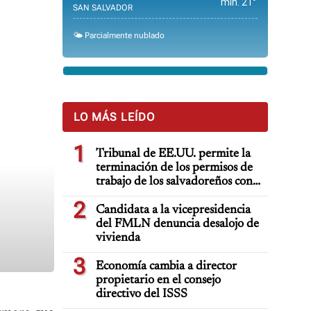
min. 21°
SAN SALVADOR
🌤️ Parcialmente nublado
LO MÁS LEÍDO
1
Tribunal de EE.UU. permite la
terminación de los permisos de
trabajo de los salvadoreños con
TPS
2
Candidata a la vicepresidencia
del FMLN denuncia desalojo de
vivienda
3
Economía cambia a director
propietario en el consejo
directivo del ISSS