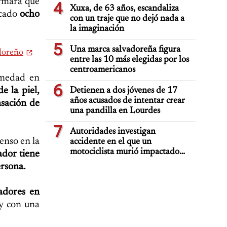
ormara que
4
Xuxa, de 63 años, escandaliza
icado
ocho
con un traje que no dejó nada a
la imaginación
5
Una marca salvadoreña figura
adoreño
entre las 10 más elegidas por los
centroamericanos
rmedad en
6
e la piel,
Detienen a dos jóvenes de 17
años acusados de intentar crear
nsación de
una pandilla en Lourdes
7
Autoridades investigan
enso en la
accidente en el que un
motociclista murió impactado
dor tiene
por auto deportivo de lujo
ersona.
nadores en
 y con una