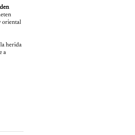
eden
meten
y oriental
 la herida
e a