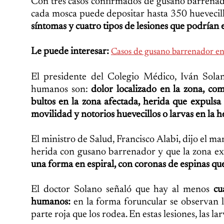
Con tres casos confirmados de gusano barrenad
cada mosca puede depositar hasta 350 huevecill
síntomas y cuatro tipos de lesiones que podrían 
Le puede interesar:
Casos de gusano barrenador en
El presidente del Colegio Médico, Iván Solan
humanos son:
dolor localizado en la zona, com
bultos en la zona afectada, herida que expulsa
movilidad y notorios huevecillos o larvas en la h
El ministro de Salud, Francisco Alabi, dijo el ma
herida con gusano barrenador y que la zona exp
una forma en espiral, con coronas de espinas que
El doctor Solano señaló que hay al menos
cu
humanos:
en la forma foruncular se observan l
parte roja que los rodea. En estas lesiones, las la