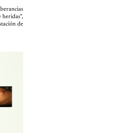
uberancias
 heridas",
stación de