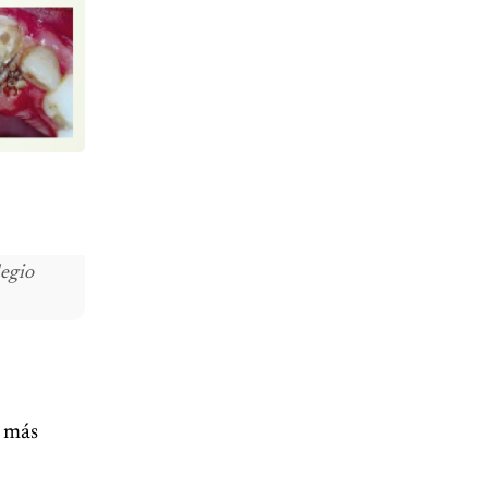
legio
s más