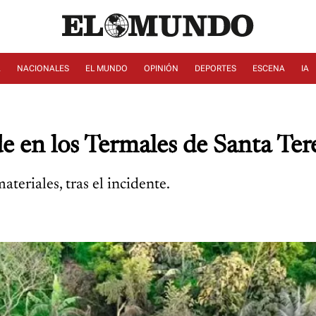
A
NACIONALES
EL MUNDO
OPINIÓN
DEPORTES
ESCENA
IA
e en los Termales de Santa Ter
teriales, tras el incidente.