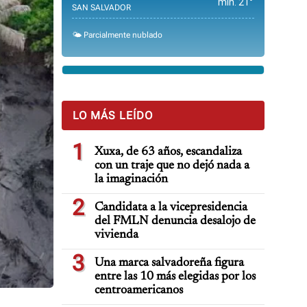
min. 21°
SAN SALVADOR
🌤️ Parcialmente nublado
LO MÁS LEÍDO
1
Xuxa, de 63 años, escandaliza
con un traje que no dejó nada a
la imaginación
2
Candidata a la vicepresidencia
del FMLN denuncia desalojo de
vivienda
3
Una marca salvadoreña figura
entre las 10 más elegidas por los
centroamericanos