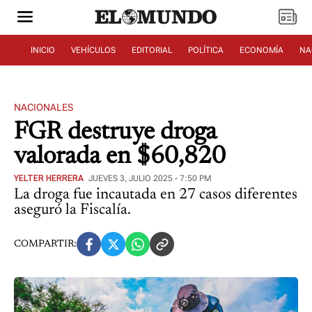
INICIO
VEHÍCULOS
EDITORIAL
POLÍTICA
ECONOMÍA
NA
NACIONALES
FGR destruye droga
valorada en $60,820
YELTER HERRERA
JUEVES 3, JULIO 2025 - 7:50 PM
La droga fue incautada en 27 casos diferentes
aseguró la Fiscalía.
COMPARTIR: