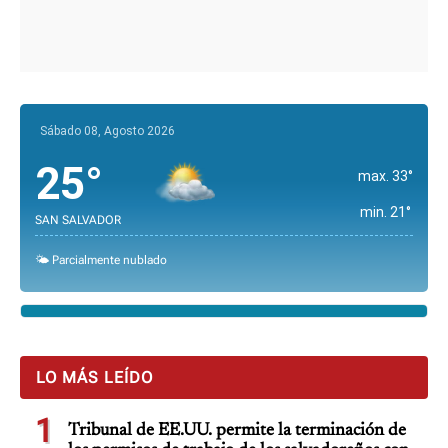
Sábado 08, Agosto 2026
25°
max. 33°
min. 21°
SAN SALVADOR
🌤️ Parcialmente nublado
LO MÁS LEÍDO
1
Tribunal de EE.UU. permite la terminación de