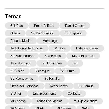
Temas
611 Días
Preso Político
Daniel Ortega
Ortega
Su Participación
Su Esposa
Rosario Murillo
Maradiaga
Todo Contacto Exterior
84 Días
Estados Unidos
Su Nacionalidad
Sus Bienes
Diario El Mundo
Tres Semanas
Su Liberación
Est
Su Visión
Nicaragua
Su Futuro
Su Reencuentro
Su Familia
Otras 221 Personas
Reencuentro
Tu Familia
S Difícil
Encarcelamiento
Contacto
Mi Esposa
Todos Los Medios
Mi Hija Alejandra
19 Meses
Mi Hija
Mi Arresto
País