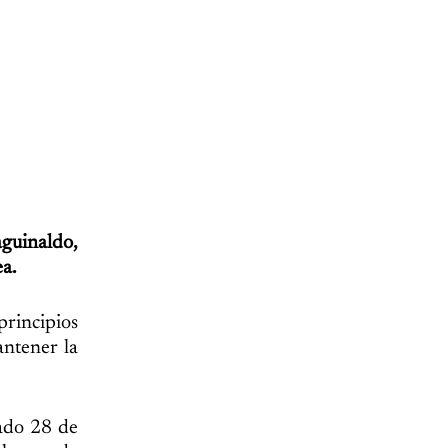
guinaldo,
ea.
principios
antener la
bado 28 de