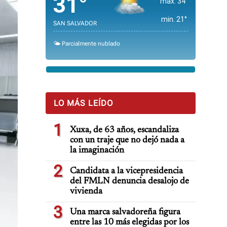
31°
max. 34°
min. 21°
SAN SALVADOR
🌤️ Parcialmente nublado
LO MÁS LEÍDO
1
Xuxa, de 63 años, escandaliza
con un traje que no dejó nada a
la imaginación
2
Candidata a la vicepresidencia
del FMLN denuncia desalojo de
vivienda
3
Una marca salvadoreña figura
entre las 10 más elegidas por los