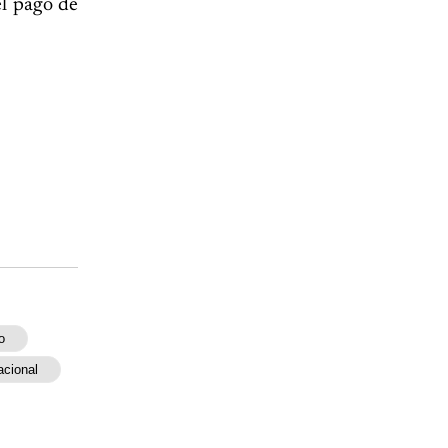
el pago de
o
acional