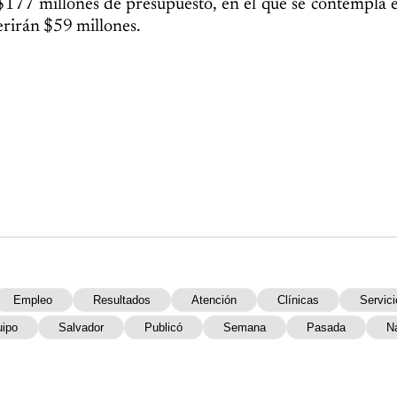
$177 millones de presupuesto, en el que se contempla 
erirán $59 millones.
Empleo
Resultados
Atención
Clínicas
Servici
ipo
Salvador
Publicó
Semana
Pasada
N