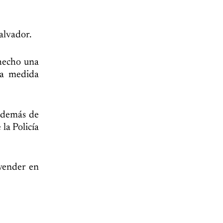
Salvador.
 hecho una
ta medida
además de
la Policía
 vender en