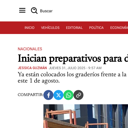
Buscar
INICIO
VEHÍCULOS
EDITORIAL
POLÍTICA
ECONOMÍ
NACIONALES
Inician preparativos para d
JESSICA GUZMÁN
JUEVES 31, JULIO 2025 - 9:57 AM
Ya están colocados los graderíos frente a l
este 1 de agosto.
COMPARTIR: