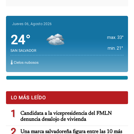
Jueves 06, Agosto 2026
24°
max. 33°
min. 21°
SAN SALVADOR
🌡️ Cielos nubosos
LO MÁS LEÍDO
1
Candidata a la vicepresidencia del FMLN
denuncia desalojo de vivienda
2
Una marca salvadoreña figura entre las 10 más