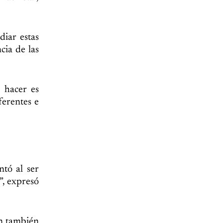
diar estas
cia de las
 hacer es
ferentes e
ntó al ser
”, expresó
án también