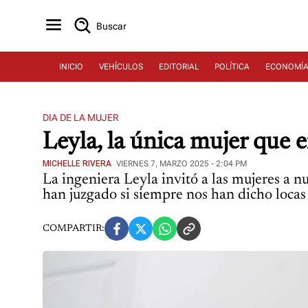
Buscar
INICIO
VEHÍCULOS
EDITORIAL
POLÍTICA
ECONOMÍ
DIA DE LA MUJER
Leyla, la única mujer que 
MICHELLE RIVERA
VIERNES 7, MARZO 2025 - 2:04 PM
La ingeniera Leyla invitó a las mujeres a nu
han juzgado si siempre nos han dicho locas y
COMPARTIR: