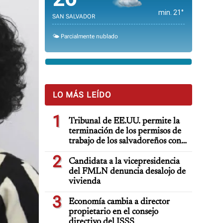
min. 21°
SAN SALVADOR
🌤️ Parcialmente nublado
LO MÁS LEÍDO
1
Tribunal de EE.UU. permite la
terminación de los permisos de
trabajo de los salvadoreños con
TPS
2
Candidata a la vicepresidencia
del FMLN denuncia desalojo de
vivienda
3
Economía cambia a director
propietario en el consejo
directivo del ISSS