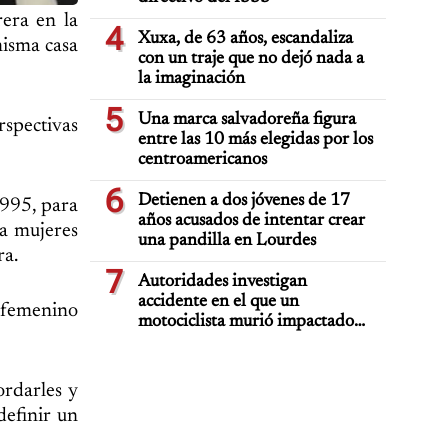
era en la
4
Xuxa, de 63 años, escandaliza
misma casa
con un traje que no dejó nada a
la imaginación
5
Una marca salvadoreña figura
rspectivas
entre las 10 más elegidas por los
centroamericanos
6
Detienen a dos jóvenes de 17
1995, para
años acusados de intentar crear
ía mujeres
una pandilla en Lourdes
ra.
7
Autoridades investigan
accidente en el que un
o femenino
motociclista murió impactado
por auto deportivo de lujo
ordarles y
definir un