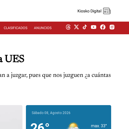
Kiosko Digital
CLASIFICADOS
ANUNCIOS
la UES
van a juzgar, pues que nos juzguen ¿a cuántas
Sábado 08, Agosto 2026
26°
max. 33°