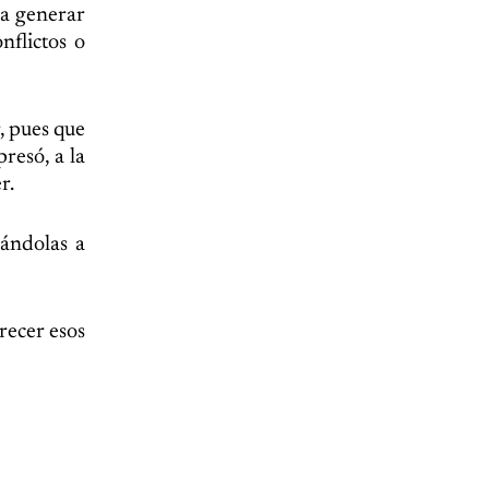
 a generar
nflictos o
r, pues que
resó, a la
r.
ándolas a
recer esos