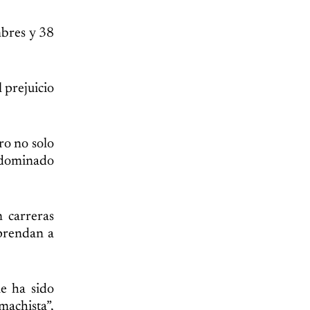
mbres y 38
l prejuicio
ro no solo
e dominado
 carreras
aprendan a
e ha sido
machista”,