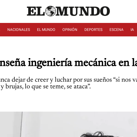
A
NACIONALES
EL MUNDO
OPINIÓN
DEPORTES
ESCENA
IA
enseña ingeniería mecánica en 
nca dejar de creer y luchar por sus sueños “si nos 
 brujas, lo que se teme, se ataca”.