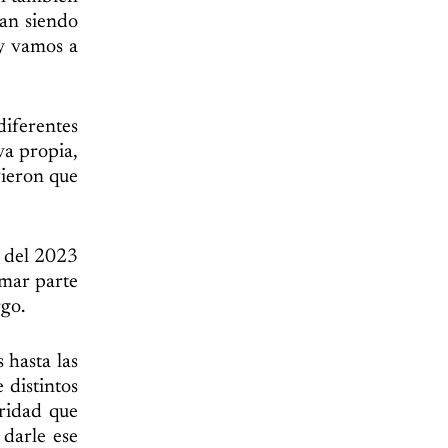
van siendo
 y vamos a
diferentes
va propia,
vieron que
e del 2023
rmar parte
rgo.
 hasta las
 distintos
aridad que
 darle ese