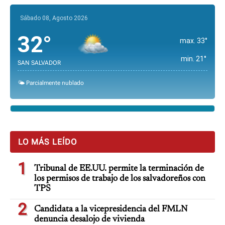
Sábado 08, Agosto 2026
32°
max. 33°
min. 21°
SAN SALVADOR
🌤️ Parcialmente nublado
LO MÁS LEÍDO
1
Tribunal de EE.UU. permite la terminación de
los permisos de trabajo de los salvadoreños con
TPS
2
Candidata a la vicepresidencia del FMLN
denuncia desalojo de vivienda