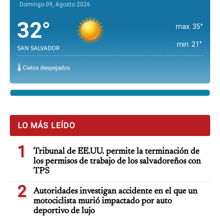
Domingo 09, Agosto 2026
32°
max. 35°
min. 21°
SAN SALVADOR
🌡️ Cielos despejados
LO MÁS LEÍDO
1
Tribunal de EE.UU. permite la terminación de
los permisos de trabajo de los salvadoreños con
TPS
2
Autoridades investigan accidente en el que un
motociclista murió impactado por auto
deportivo de lujo