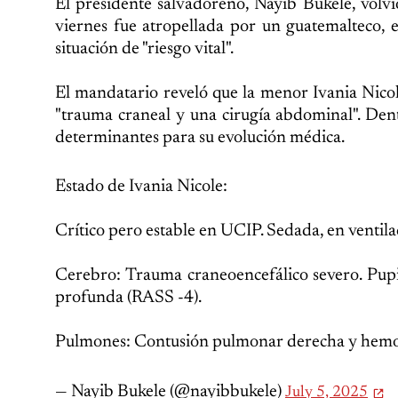
El presidente salvadoreño, Nayib Bukele, volvi
viernes fue atropellada por un guatemalteco,
situación de "riesgo vital".
El mandatario reveló que la menor Ivania Nicole
"trauma craneal y una cirugía abdominal". Dent
determinantes para su evolución médica.
Estado de Ivania Nicole:
Crítico pero estable en UCIP. Sedada, en ventil
Cerebro: Trauma craneoencefálico severo. Pupil
profunda (RASS -4).
Pulmones: Contusión pulmonar derecha y hemo
— Nayib Bukele (@nayibbukele)
July 5, 2025