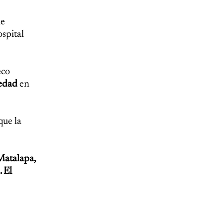
ne
spital
eco
 edad
en
que la
 Matalapa,
 El