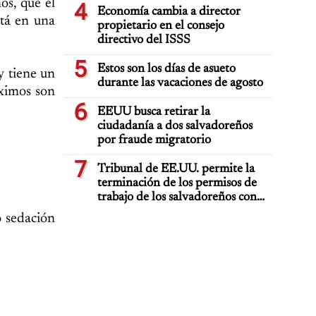
os, que el
4
Economía cambia a director
stá en una
propietario en el consejo
directivo del ISSS
5
Estos son los días de asueto
y tiene un
durante las vacaciones de agosto
óximos son
6
EEUU busca retirar la
ciudadanía a dos salvadoreños
por fraude migratorio
7
Tribunal de EE.UU. permite la
terminación de los permisos de
trabajo de los salvadoreños con
TPS
o sedación