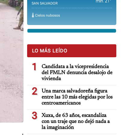
min. 21°
SAN SALVADOR
🌡️ Cielos nubosos
LO MÁS LEÍDO
1
Candidata a la vicepresidencia
del FMLN denuncia desalojo de
vivienda
2
Una marca salvadoreña figura
entre las 10 más elegidas por los
centroamericanos
3
Xuxa, de 63 años, escandaliza
con un traje que no dejó nada a
la imaginación