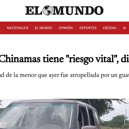
A
NACIONALES
EL MUNDO
OPINIÓN
DEPORTES
ESCENA
IA
hinamas tiene "riesgo vital", d
lud de la menor que ayer fue atropellada por un g