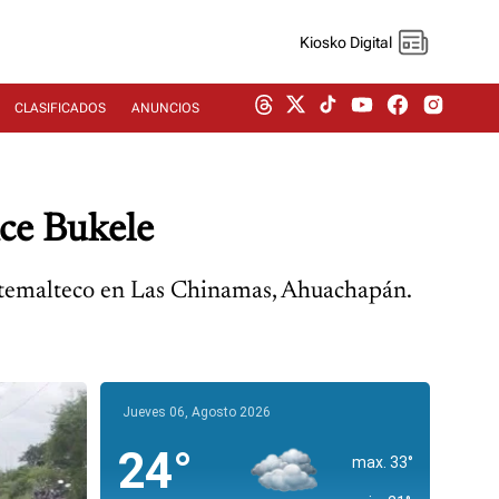
Kiosko Digital
CLASIFICADOS
ANUNCIOS
ice Bukele
uatemalteco en Las Chinamas, Ahuachapán.
Jueves 06, Agosto 2026
24°
max. 33°