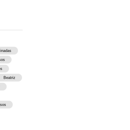
inadas
sos
os
Beatriz
sos