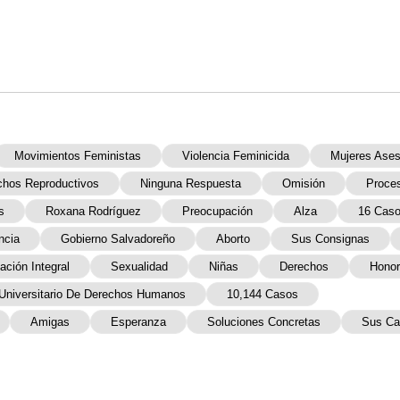
Movimientos Feministas
Violencia Feminicida
Mujeres Ases
chos Reproductivos
Ninguna Respuesta
Omisión
Proce
s
Roxana Rodríguez
Preocupación
Alza
16 Cas
ncia
Gobierno Salvadoreño
Aborto
Sus Consignas
ción Integral
Sexualidad
Niñas
Derechos
Honor
 Universitario De Derechos Humanos
10,144 Casos
Amigas
Esperanza
Soluciones Concretas
Sus Ca