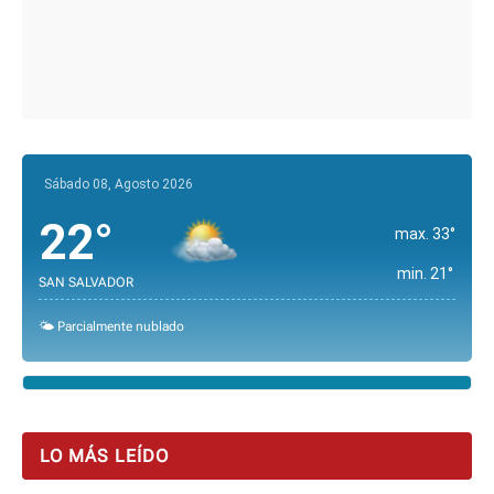
Sábado 08, Agosto 2026
22°
max. 33°
min. 21°
SAN SALVADOR
🌤️ Parcialmente nublado
LO MÁS LEÍDO