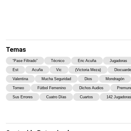
Temas
“Pase Filtrado”
Técnico
Eric Acuña
Jugadoras
Est
Acuña
Vic
(Victoria Meza)
Diocuard
Valentina
Mucha Seguridad
Dios
Mondragón
Torneo
Fútbol Femenino
Dichos Audios
Premund
Sus Errores
Cuatro Días
Cuartos
142 Jugadoras