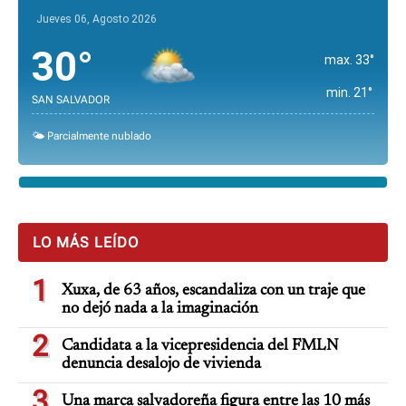
Jueves 06, Agosto 2026
30°
max. 33°
min. 21°
SAN SALVADOR
🌤️ Parcialmente nublado
LO MÁS LEÍDO
1
Xuxa, de 63 años, escandaliza con un traje que
no dejó nada a la imaginación
2
Candidata a la vicepresidencia del FMLN
denuncia desalojo de vivienda
3
Una marca salvadoreña figura entre las 10 más