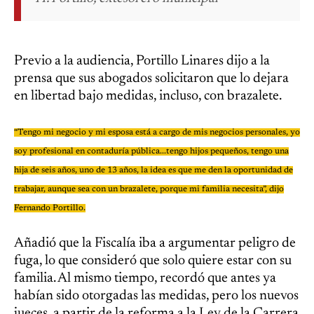
Previo a la audiencia, Portillo Linares dijo a la
prensa que sus abogados solicitaron que lo dejara
en libertad bajo medidas, incluso, con brazalete.
“Tengo mi negocio y mi esposa está a cargo de mis negocios personales, yo
soy profesional en contaduría pública...tengo hijos pequeños, tengo una
hija de seis años, uno de 13 años, la idea es que me den la oportunidad de
trabajar, aunque sea con un brazalete, porque mi familia necesita”, dijo
Fernando Portillo.
Añadió que la Fiscalía iba a argumentar peligro de
fuga, lo que consideró que solo quiere estar con su
familia. Al mismo tiempo, recordó que antes ya
habían sido otorgadas las medidas, pero los nuevos
jueces, a partir de la reforma a la Ley de la Carrera