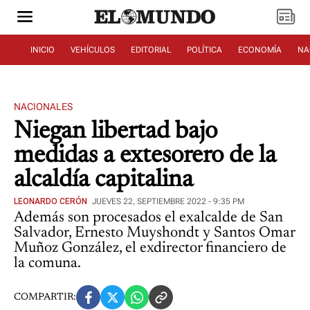
INICIO
VEHÍCULOS
EDITORIAL
POLÍTICA
ECONOMÍA
NA
NACIONALES
Niegan libertad bajo
medidas a extesorero de la
alcaldía capitalina
LEONARDO CERÓN
JUEVES 22, SEPTIEMBRE 2022 - 9:35 PM
Además son procesados el exalcalde de San
Salvador, Ernesto Muyshondt y Santos Omar
Muñoz González, el exdirector financiero de
la comuna.
COMPARTIR: