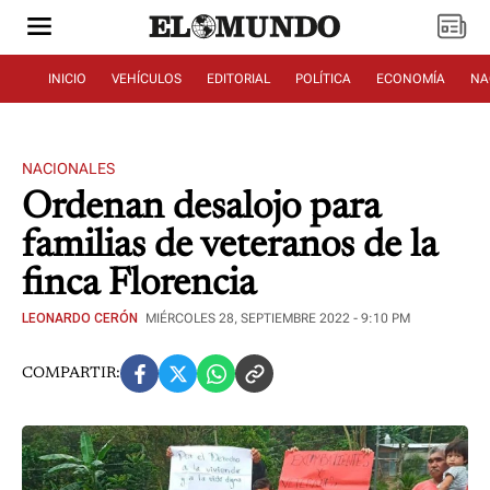
INICIO
VEHÍCULOS
EDITORIAL
POLÍTICA
ECONOMÍA
NA
NACIONALES
Ordenan desalojo para
familias de veteranos de la
finca Florencia
LEONARDO CERÓN
MIÉRCOLES 28, SEPTIEMBRE 2022 - 9:10 PM
COMPARTIR: