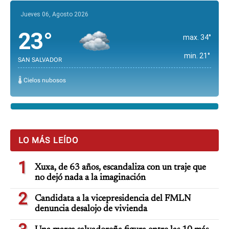
Jueves 06, Agosto 2026
23°
max. 34°
min. 21°
SAN SALVADOR
🌡️ Cielos nubosos
LO MÁS LEÍDO
1
Xuxa, de 63 años, escandaliza con un traje que
no dejó nada a la imaginación
2
Candidata a la vicepresidencia del FMLN
denuncia desalojo de vivienda