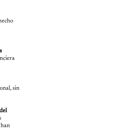
ohecho
s
anciera
nal, sin
del
s
s han