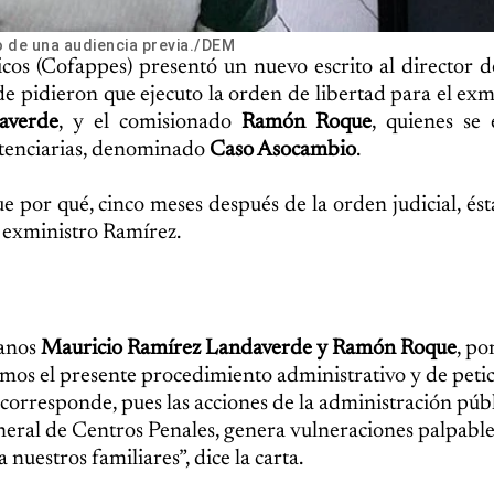
o de una audiencia previa./DEM
icos (Cofappes) presentó un nuevo escrito al director 
e pidieron que ejecuto la orden de libertad para el exm
averde
, y el comisionado
Ramón Roque
, quienes se
nitenciarias, denominado
Caso Asocambio
.
 por qué, cinco meses después de la orden judicial, ést
l exministro Ramírez.
danos
Mauricio Ramírez Landaverde y Ramón Roque
, po
ciamos el presente procedimiento administrativo y de petic
orresponde, pues las acciones de la administración púb
neral de Centros Penales, genera vulneraciones palpable
nuestros familiares”, dice la carta.