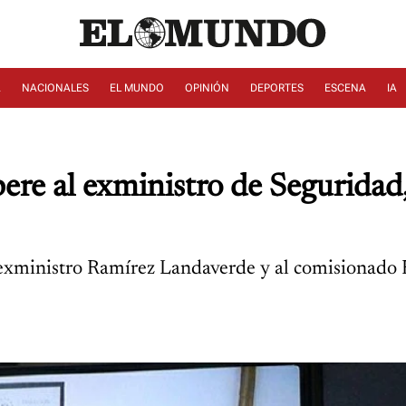
A
NACIONALES
EL MUNDO
OPINIÓN
DEPORTES
ESCENA
IA
bere al exministro de Seguridad
 exministro Ramírez Landaverde y al comisionado