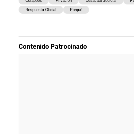
Cofappes
Privación
Desacato Judicial
P
Respuesta Oficial
Porqué
Contenido Patrocinado