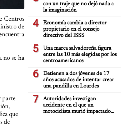
con un traje que no dejó nada a
la imaginación
de Centros
4
Economía cambia a director
inistro de
propietario en el consejo
 encuentra
directivo del ISSS
5
Una marca salvadoreña figura
entre las 10 más elegidas por los
a no se ha
centroamericanos
6
Detienen a dos jóvenes de 17
años acusados de intentar crear
una pandilla en Lourdes
7
r parte
Autoridades investigan
accidente en el que un
ión,
motociclista murió impactado
lica que
por auto deportivo de lujo
s de