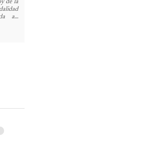
y de la
alidad
a a...