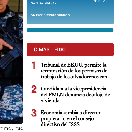
min. 21°
SAN SALVADOR
🌤️ Parcialmente nublado
LO MÁS LEÍDO
1
Tribunal de EE.UU. permite la
terminación de los permisos de
trabajo de los salvadoreños con
TPS
2
Candidata a la vicepresidencia
del FMLN denuncia desalojo de
vivienda
3
Economía cambia a director
propietario en el consejo
directivo del ISSS
time", fue