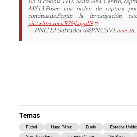
En la colonia IVU, Santa Ana Centro, capt
MS13.
Posee una orden de captura por
continuada.
Según la investigación es
pic.twitter.com/R78jLdgpIN
— PNC El Salvador (@PNCSV)
June 26,
Temas
Fútbol
Hugo Pérez
Duelo
Estados Unido
Seis Jugadores
Lizandro Claros
Su Paso