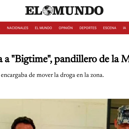
A
NACIONALES
EL MUNDO
OPINIÓN
DEPORTES
ESCENA
IA
a "Bigtime", pandillero de la 
e encargaba de mover la droga en la zona.