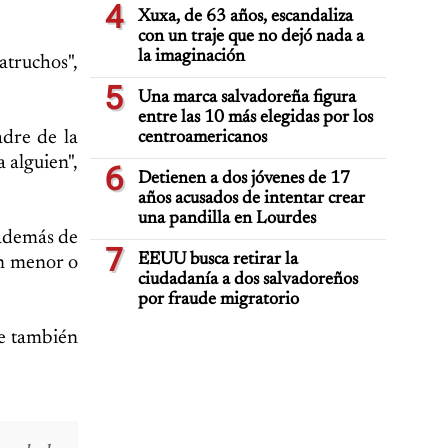
4
Xuxa, de 63 años, escandaliza
con un traje que no dejó nada a
la imaginación
atruchos",
5
Una marca salvadoreña figura
entre las 10 más elegidas por los
adre de la
centroamericanos
 alguien",
6
Detienen a dos jóvenes de 17
años acusados de intentar crear
una pandilla en Lourdes
 además de
7
EEUU busca retirar la
en menor o
ciudadanía a dos salvadoreños
por fraude migratorio
ue también