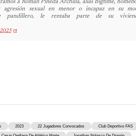
uramos a Román Pineda Archilla, alias Bigtime, homebo
 agresión sexual en menor o incapaz en su mod
te pandillero, le rentaba parte de su viviend
 2025
s
2023
22 Jugadores Convocados
Club Deportivo FAS
Cesar Orellana De Atlético Marte
Jonathan Nolasco De Dragón