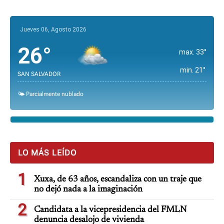
Jueves 06, Agosto 2026
26°
max. 33°
min. 21°
SAN SALVADOR
🌤️ Parcialmente nublado
LO MÁS LEÍDO
1
Xuxa, de 63 años, escandaliza con un traje que
no dejó nada a la imaginación
2
Candidata a la vicepresidencia del FMLN
denuncia desalojo de vivienda