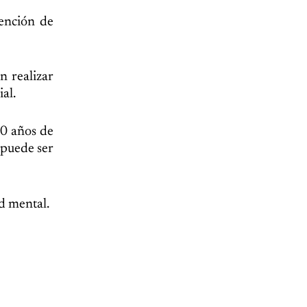
tención de
n realizar
al.
30 años de
puede ser
d mental.