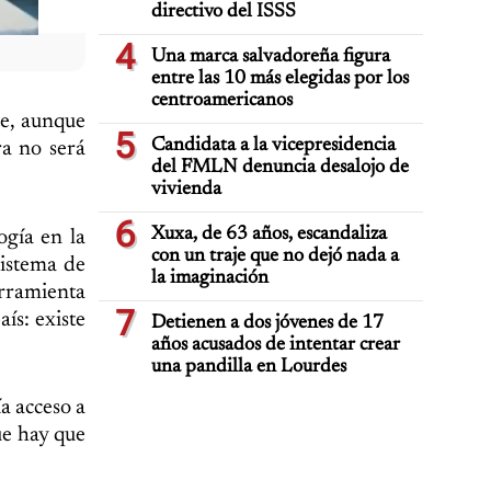
directivo del ISSS
4
Una marca salvadoreña figura
entre las 10 más elegidas por los
centroamericanos
ue, aunque
5
Candidata a la vicepresidencia
a no será
del FMLN denuncia desalojo de
vivienda
6
Xuxa, de 63 años, escandaliza
ogía en la
con un traje que no dejó nada a
istema de
la imaginación
erramienta
7
ís: existe
Detienen a dos jóvenes de 17
años acusados de intentar crear
una pandilla en Lourdes
a acceso a
que hay que