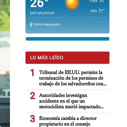
26°
max. 35°
min. 21°
SAN SALVADOR
🌡️ Cielos despejados
LO MÁS LEÍDO
1
Tribunal de EE.UU. permite la
terminación de los permisos de
trabajo de los salvadoreños con
TPS
2
Autoridades investigan
accidente en el que un
motociclista murió impactado
por auto deportivo de lujo
3
Economía cambia a director
propietario en el consejo