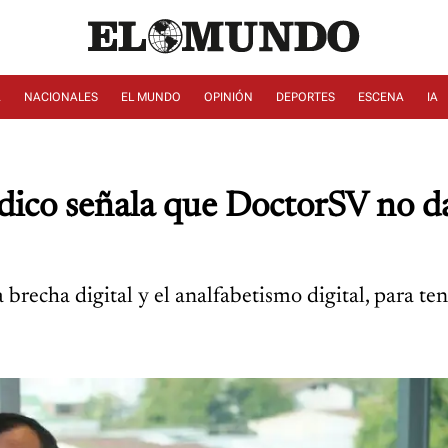
A
NACIONALES
EL MUNDO
OPINIÓN
DEPORTES
ESCENA
IA
ico señala que DoctorSV no dar
a brecha digital y el analfabetismo digital, para t