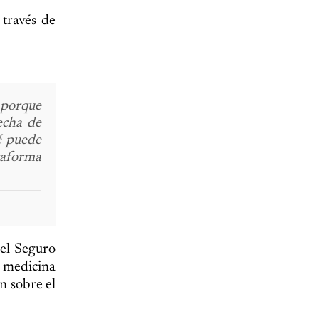
través de
, porque
echa de
é puede
ataforma
del Seguro
e medicina
n sobre el