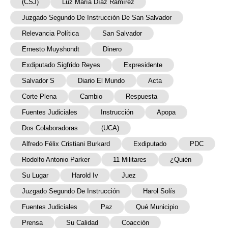
(CSJ)
Luz María Díaz Ramírez
Juzgado Segundo De Instrucción De San Salvador
Relevancia Política
San Salvador
Ernesto Muyshondt
Dinero
Exdiputado Sigfrido Reyes
Expresidente
Salvador S
Diario El Mundo
Acta
Corte Plena
Cambio
Respuesta
Fuentes Judiciales
Instrucción
Apopa
Dos Colaboradoras
(UCA)
Alfredo Félix Cristiani Burkard
Exdiputado
PDC
Rodolfo Antonio Parker
11 Militares
¿Quién
Su Lugar
Harold Iv
Juez
Juzgado Segundo De Instrucción
Harol Solís
Fuentes Judiciales
Paz
Qué Municipio
Prensa
Su Calidad
Coacción