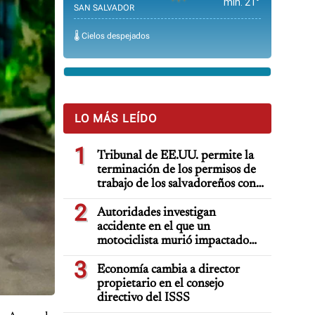
min. 21°
SAN SALVADOR
🌡️ Cielos despejados
LO MÁS LEÍDO
1
Tribunal de EE.UU. permite la
terminación de los permisos de
trabajo de los salvadoreños con
TPS
2
Autoridades investigan
accidente en el que un
motociclista murió impactado
por auto deportivo de lujo
3
Economía cambia a director
propietario en el consejo
directivo del ISSS