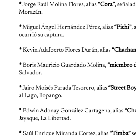
*
Jorge Raúl Molina Flores, alias
“Cora”
, señala
Morazán.
*
Miguel Ángel Hernández Pérez, alias
“Pichi”
,
ocurrió su captura.
*
Kevin Adalberto Flores Durán, alias
“Chacha
*
Boris Mauricio Guardado Molina,
“miembro d
Salvador.
*
Jairo Moisés Parada Tesorero, alias
“Street Bo
al Lago, Ilopango.
*
Edwin Adonay González Cartagena, alias
“Ch
Jayaque, La Libertad.
*
Saúl Enrique Miranda Cortez, alias
“Timba”
se