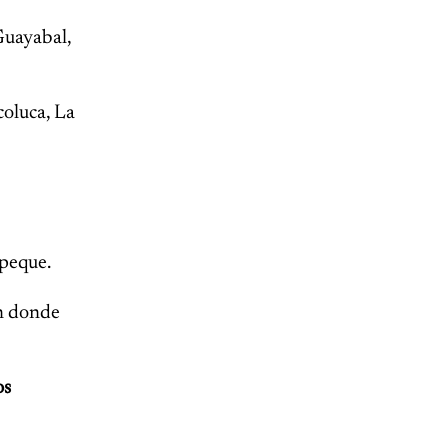
 Guayabal,
oluca, La
epeque.
on donde
os