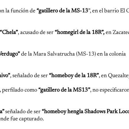
n la función de
“gatillero de la MS-13
”, en el barrio El
“Chela”
, acusado de ser
“homegirl de la 18R”,
en Zacatec
 Verdugo”
de la Mara Salvatrucha (MS-13) en la colonia
ivo”
, señalado de ser
“homeboy de la 18R”
, en Quezalt
, perfilado como
“gatillero de la MS13”
, no especificar
na”
señalado de ser
“homeboy hengla Shadows Park Loc
onde fue capturado.