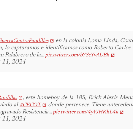
en la colonia Loma Linda, Coat
uerraContraPandillas
ia, lo capturamos e identificamos como Roberto Carlos 
n Palabrero de la...
pic.twitter.com/bYSeYvAUBh
 11, 2024
, este homeboy de la 18S, Erick Alexis Mena
ndillas
viado al
donde pertenece.
Tiene antecedent
#CECOT
agravado
Resistencia...
pic.twitter.com/4yYJHKhL4k
 11, 2024