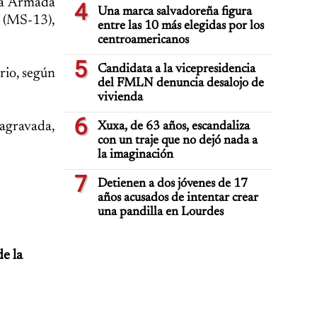
rza Armada
4
Una marca salvadoreña figura
a (MS-13),
entre las 10 más elegidas por los
centroamericanos
5
Candidata a la vicepresidencia
rio, según
del FMLN denuncia desalojo de
vivienda
6
 agravada,
Xuxa, de 63 años, escandaliza
con un traje que no dejó nada a
la imaginación
7
Detienen a dos jóvenes de 17
años acusados de intentar crear
una pandilla en Lourdes
e la