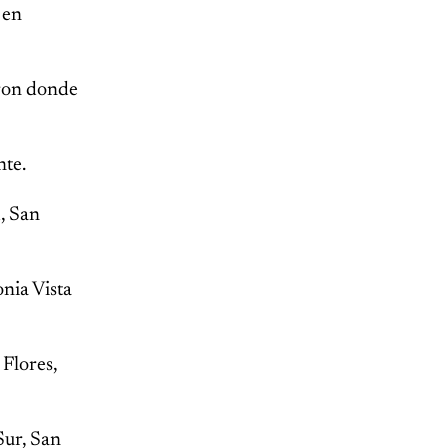
 en
aron donde
nte.
, San
onia Vista
Flores,
Sur, San