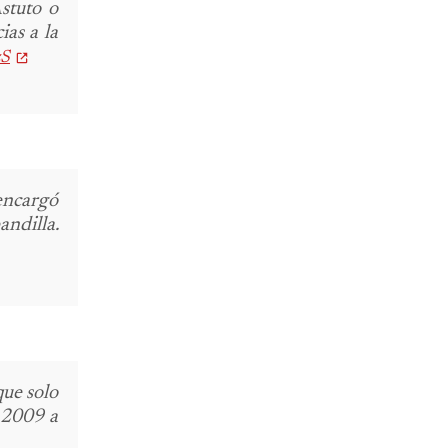
stuto o
ias a la
zS
encargó
andilla.
ue solo
o 2009 a