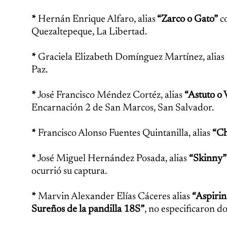
*
Hernán Enrique Alfaro, alias
“Zarco o Gato”
co
Quezaltepeque, La Libertad.
*
Graciela Elizabeth Domínguez Martínez, alias
Paz.
*
José Francisco Méndez Cortéz, alias
“Astuto o
Encarnación 2 de San Marcos, San Salvador.
*
Francisco Alonso Fuentes Quintanilla, alias
“Ch
*
José Miguel Hernández Posada, alias
“Skinny”
ocurrió su captura.
*
Marvin Alexander Elías Cáceres alias
“Aspiri
Sureños de la pandilla 18S”
, no especificaron d