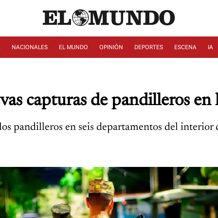
A
NACIONALES
EL MUNDO
OPINIÓN
DEPORTES
ESCENA
IA
s capturas de pandilleros en l
os pandilleros en seis departamentos del interior d