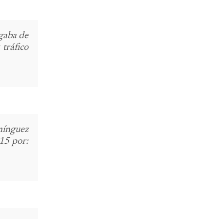
rgaba de
tráfico
mínguez
15 por: