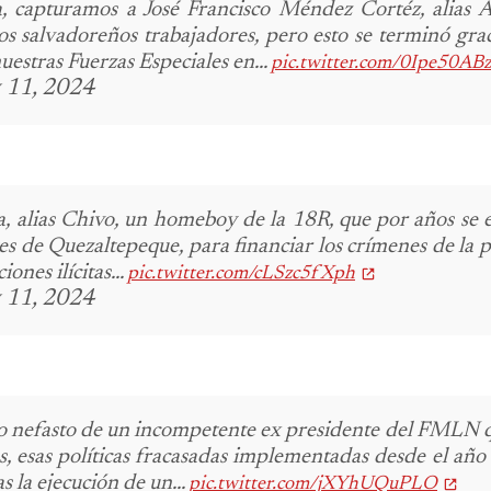
, capturamos a José Francisco Méndez Cortéz, alias A
os salvadoreños trabajadores, pero esto se terminó grac
estras Fuerzas Especiales en...
pic.twitter.com/0Ipe50AB
 11, 2024
la, alias Chivo, un homeboy de la 18R, que por años se 
es de Quezaltepeque, para financiar los crímenes de la p
ones ilícitas...
pic.twitter.com/cLSzc5fXph
 11, 2024
o nefasto de un incompetente ex presidente del FMLN q
es, esas políticas fracasadas implementadas desde el añ
s la ejecución de un...
pic.twitter.com/jXYhUQuPLO