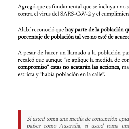
Agregó que es fundamental que se incluyan no so
contra el virus del SARS-CoV-2 y el cumplimient
Alabí reconoció que
hay parte de la población qu
porcentaje de población tal vez no esté de acuer
A pesar de hacer un llamado a la población par
recalcó que aunque “se aplique la medida de co
compromiso” estas no acatarán las acciones,
man
estricta y “había población en la calle”.
Si usted toma una media de contención epid
países como Australia, si usted toma un