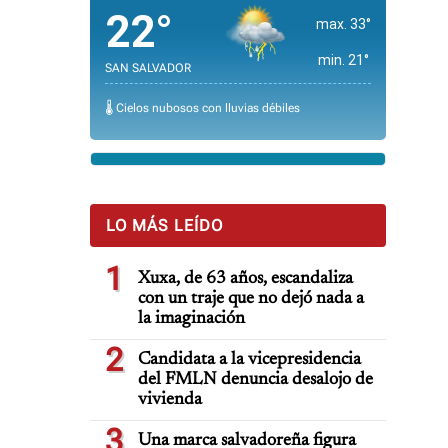
22°
max. 33°
min. 21°
SAN SALVADOR
🌡️ Cielos nubosos con lluvias débiles
LO MÁS LEÍDO
1
Xuxa, de 63 años, escandaliza
con un traje que no dejó nada a
la imaginación
2
Candidata a la vicepresidencia
del FMLN denuncia desalojo de
vivienda
3
Una marca salvadoreña figura