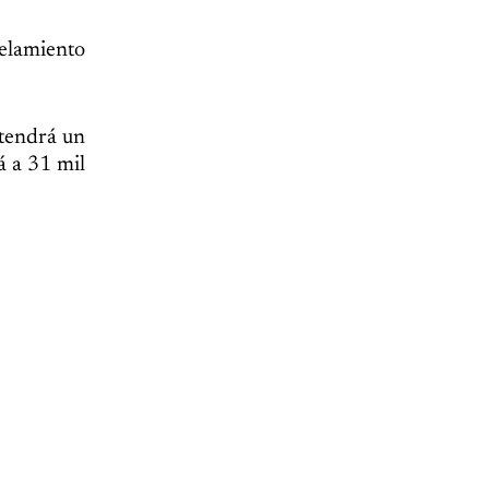
elamiento
 tendrá un
á a 31 mil