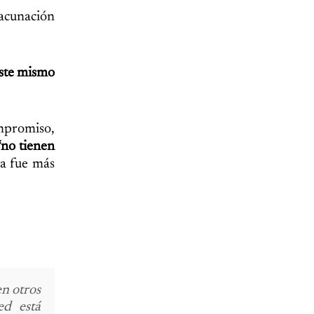
vacunación
ste mismo
ompromiso,
 “no tienen
va fue más
n otros
ed está