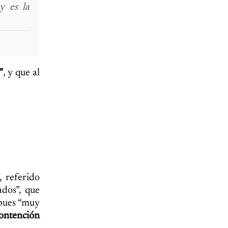
y es la
”
, y que al
 referido
ados”, que
 pues “muy
contención