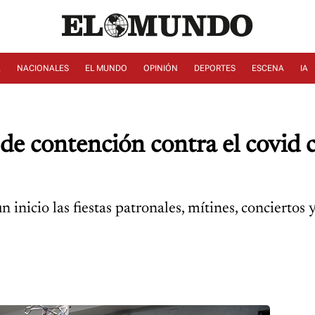
A
NACIONALES
EL MUNDO
OPINIÓN
DEPORTES
ESCENA
IA
de contención contra el covid 
 inicio las fiestas patronales, mítines, conciertos