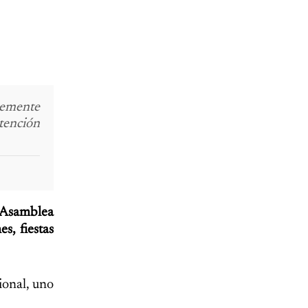
blemente
ención
 Asamblea
s, fiestas
ional, uno