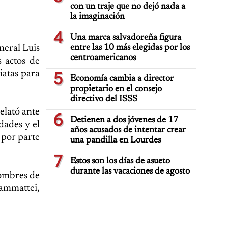
con un traje que no dejó nada a
la imaginación
4
Una marca salvadoreña figura
neral Luis
entre las 10 más elegidas por los
centroamericanos
 actos de
iatas para
5
Economía cambia a director
propietario en el consejo
directivo del ISSS
elató ante
6
Detienen a dos jóvenes de 17
dades y el
años acusados de intentar crear
 por parte
una pandilla en Lourdes
7
Estos son los días de asueto
durante las vacaciones de agosto
nombres de
iammattei,