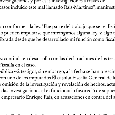
vestigaciones y por esas investigaciones a través de
 casos incluido este mal llamado Rais-Martinez", manifest
 conforme a la ley. "Fue parte del trabajo que se realizó
 no pueden imputarse que infringimos alguna ley, si algo
librada desde que he desarrollado mi función como fiscal
ez continúa en desarrollo con las declaraciones de los tes
scalía en el caso.
 pública 42 testigos, sin embargo, a la fecha se han presc
 con uno de los imputados.
El caso
La Fiscalía General de l
e omisión de la investigación y revelación de hechos, act
las investigaciones el exfuncionario favoreció de supue
l empresario Enrique Rais, en acusaciones en contra del