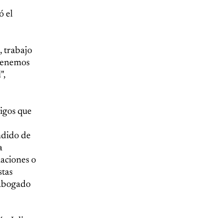
ó el
, trabajo
 tenemos
",
tigos que
indido de
a
uaciones o
stas
 abogado