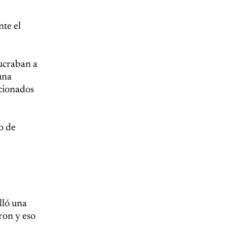
nte el
lucraban a
una
acionados
o de
lló una
ron y eso