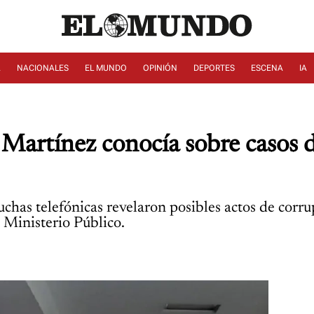
A
NACIONALES
EL MUNDO
OPINIÓN
DEPORTES
ESCENA
IA
l Martínez conocía sobre casos 
scuchas telefónicas revelaron posibles actos de cor
 Ministerio Público.