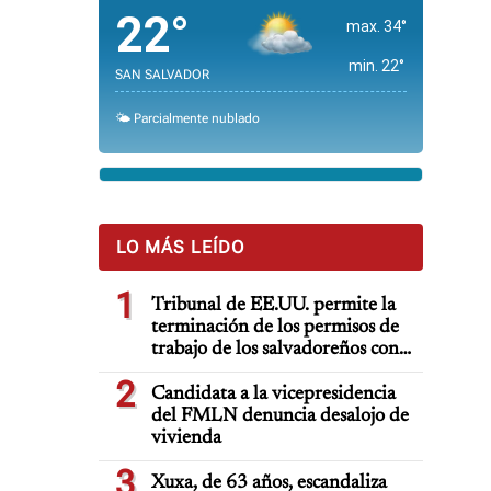
22°
max. 34°
min. 22°
SAN SALVADOR
🌤️ Parcialmente nublado
LO MÁS LEÍDO
1
Tribunal de EE.UU. permite la
terminación de los permisos de
trabajo de los salvadoreños con
TPS
2
Candidata a la vicepresidencia
del FMLN denuncia desalojo de
vivienda
3
Xuxa, de 63 años, escandaliza