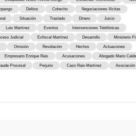
lopango
Delitos
Cohecho
Negociaciones Ilícitas
ral
Situación
Traslado
Dinero
Juicio
Luis Martínez
Eventos
Intervenciones Telefónicas
ceso Judicial
Exfiscal Martínez
Desarrollo
Ministerio P
Omisión
Revelación
Hechos
Actuaciones
Empresario Enrique Rais
Acusaciones
Abogado Mario Cald
raude Procesal
Perjurio
Caso Rais-Martínez
Asociación 