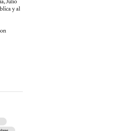
a, Julio
blica y al
ron
bres