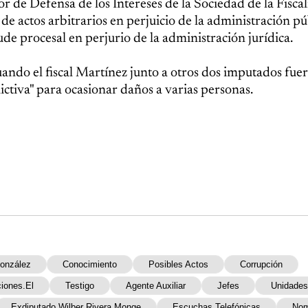
or de Defensa de los Intereses de la Sociedad de la Fiscalí
 de actos arbitrarios en perjuicio de la administración pú
de procesal en perjurio de la administración jurídica.
uando el fiscal Martínez junto a otros dos imputados fue
ictiva" para ocasionar daños a varias personas.
González
Conocimiento
Posibles Actos
Corrupción
ciones.El
Testigo
Agente Auxiliar
Jefes
Unidades
Exdiputado Wilber Rivera Monge
Escuchas Telefónicas
Nom