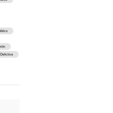
úblico
erón
Delictiva