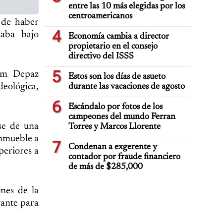
entre las 10 más elegidas por los
centroamericanos
 de haber
4
taba bajo
Economía cambia a director
propietario en el consejo
directivo del ISSS
5
ham Depaz
Estos son los días de asueto
deológica,
durante las vacaciones de agosto
6
Escándalo por fotos de los
campeones del mundo Ferran
rse de una
Torres y Marcos Llorente
inmueble a
7
Condenan a exgerente y
periores a
contador por fraude financiero
de más de $285,000
ones de la
vante para