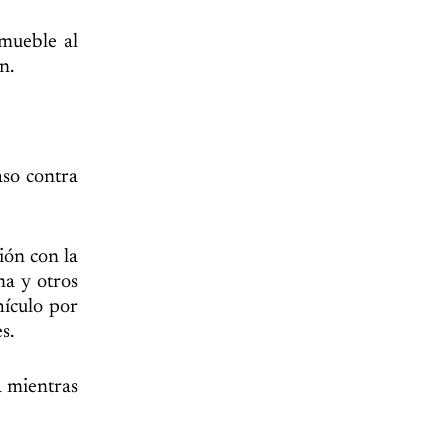
nmueble al
n.
aso contra
ión con la
ma y otros
ículo por
s.
a mientras