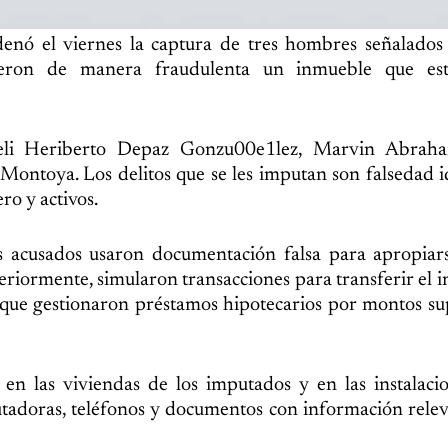
denó el viernes la captura de tres hombres señalados
rieron de manera fraudulenta un inmueble que es
Heli Heriberto Depaz Gonzu00e1lez, Marvin Abra
ntoya. Los delitos que se les imputan son falsedad i
ro y activos.
los acusados usaron documentación falsa para apropia
eriormente, simularon transacciones para transferir el 
a que gestionaron préstamos hipotecarios por montos su
 en las viviendas de los imputados y en las instalaci
tadoras, teléfonos y documentos con información rele