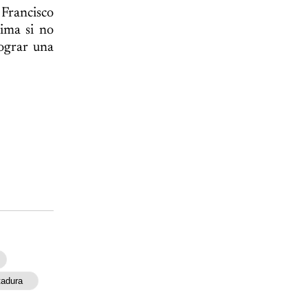
Francisco
tima si no
ograr una
tadura