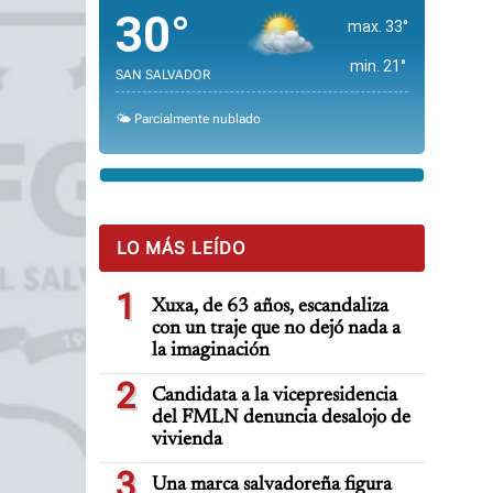
30°
max. 33°
min. 21°
SAN SALVADOR
🌤️ Parcialmente nublado
LO MÁS LEÍDO
1
Xuxa, de 63 años, escandaliza
con un traje que no dejó nada a
la imaginación
2
Candidata a la vicepresidencia
del FMLN denuncia desalojo de
vivienda
3
Una marca salvadoreña figura