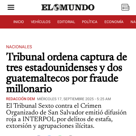
INICIO
VEHÍCULOS
EDITORIAL
POLÍTICA
ECONOMÍA
NA
NACIONALES
Tribunal ordena captura de
tres estadounidenses y dos
guatemaltecos por fraude
millonario
REDACCIÓN DEM
MIÉRCOLES 17, SEPTIEMBRE 2025 - 5:25 AM
El Tribunal Sexto contra el Crimen
Organizado de San Salvador emitió difusión
roja a INTERPOL por delitos de estafa,
extorsión y agrupaciones ilícitas.