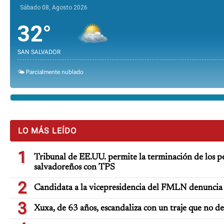
Sábado 08, Agosto 2026
32°
SAN SALVADOR
🌤️ Parcialmente nublado
LO MÁS LEÍDO
1
Tribunal de EE.UU. permite la terminación de los pe
salvadoreños con TPS
2
Candidata a la vicepresidencia del FMLN denuncia 
3
Xuxa, de 63 años, escandaliza con un traje que no d