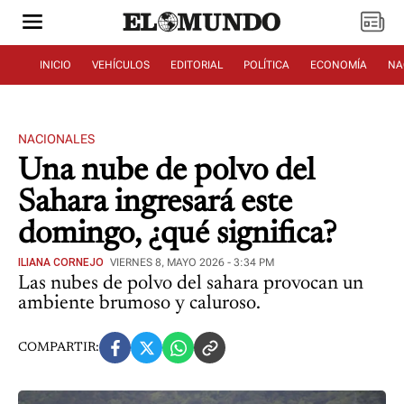
INICIO
VEHÍCULOS
EDITORIAL
POLÍTICA
ECONOMÍA
NA
NACIONALES
Una nube de polvo del
Sahara ingresará este
domingo, ¿qué significa?
ILIANA CORNEJO
VIERNES 8, MAYO 2026 - 3:34 PM
Las nubes de polvo del sahara provocan un
ambiente brumoso y caluroso.
COMPARTIR: