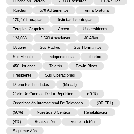
Fundación Teletón
7,000 Pacientes
1,124 Sillas
Ruedas
578 Aditamentos
Forma Gratuita
120,478 Terapias
Distintas Estrategias
Terapias Grupales
Apoyo
Universidades
124,068
3,590 Atenciones
40 Años
Usuario
Sus Padres
Sus Hermanitos
Sus Abuelos
Independencia
Libertad
450 Usuarios
Teletón
Edwin Rivas
Presidente
Sus Operaciones
Diferentes Entidades
(Minsal)
Corte De Cuentas De La República
(CCR)
Organización Internacional De Teletones
(ORITEL)
(96%)
Nuestros 3 Centros
Rehabilitación
(4%)
Realización
Evento Teletón
Siguiente Año