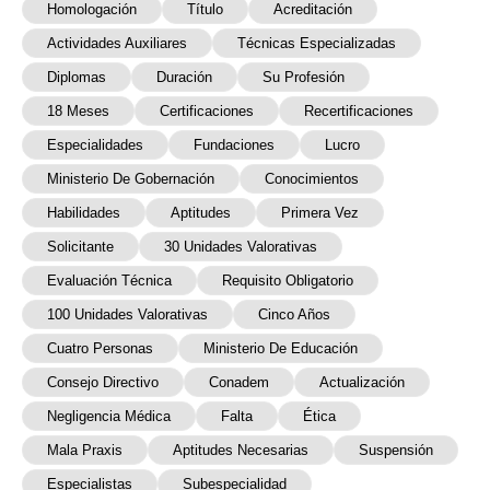
Homologación
Título
Acreditación
Actividades Auxiliares
Técnicas Especializadas
Diplomas
Duración
Su Profesión
18 Meses
Certificaciones
Recertificaciones
Especialidades
Fundaciones
Lucro
Ministerio De Gobernación
Conocimientos
Habilidades
Aptitudes
Primera Vez
Solicitante
30 Unidades Valorativas
Evaluación Técnica
Requisito Obligatorio
100 Unidades Valorativas
Cinco Años
Cuatro Personas
Ministerio De Educación
Consejo Directivo
Conadem
Actualización
Negligencia Médica
Falta
Ética
Mala Praxis
Aptitudes Necesarias
Suspensión
Especialistas
Subespecialidad