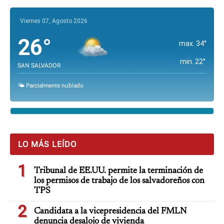
Viernes 07, Agosto 2026
26°
max. 34°
min. 22°
SAN SALVADOR
🌤️ Parcialmente nublado
LO MÁS LEÍDO
1
Tribunal de EE.UU. permite la terminación de
los permisos de trabajo de los salvadoreños con
TPS
2
Candidata a la vicepresidencia del FMLN
denuncia desalojo de vivienda