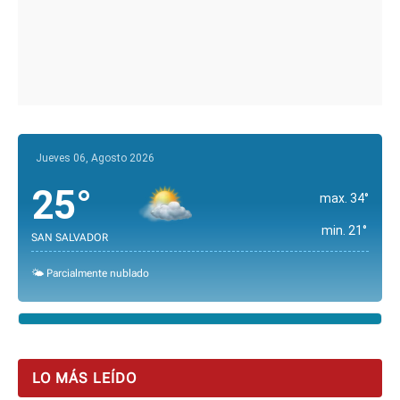
Jueves 06, Agosto 2026
25°
max. 34°
min. 21°
SAN SALVADOR
🌤️ Parcialmente nublado
LO MÁS LEÍDO