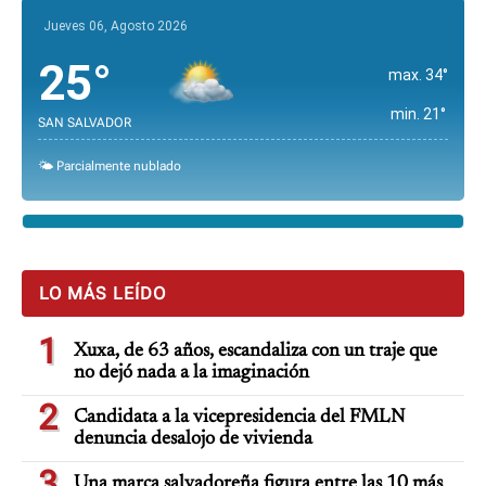
Jueves 06, Agosto 2026
25°
max. 34°
min. 21°
SAN SALVADOR
🌤️ Parcialmente nublado
LO MÁS LEÍDO
1
Xuxa, de 63 años, escandaliza con un traje que
no dejó nada a la imaginación
2
Candidata a la vicepresidencia del FMLN
denuncia desalojo de vivienda
3
Una marca salvadoreña figura entre las 10 más