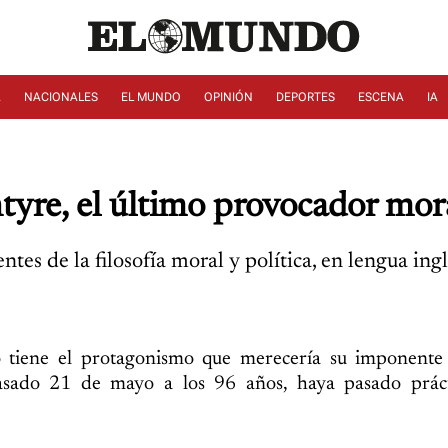
A
NACIONALES
EL MUNDO
OPINIÓN
DEPORTES
ESCENA
IA
yre, el último provocador mor
tes de la filosofía moral y política, en lengua ing
 tiene el protagonismo que merecería su imponente 
l pasado 21 de mayo a los 96 años, haya pasado prác