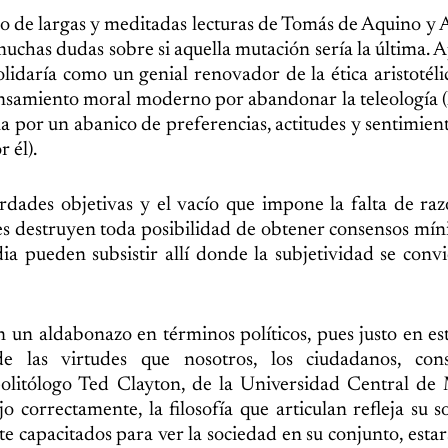
go de largas y meditadas lecturas de Tomás de Aquino y 
muchas dudas sobre si aquella mutación sería la última. 
lidaría como un genial renovador de la ética aristotélic
pensamiento moral moderno por abandonar la teleología (l
rla por un abanico de preferencias, actitudes y sentimien
 él).
rdades objetivas y el vacío que impone la falta de ra
es destruyen toda posibilidad de obtener consensos mí
rdia pueden subsistir allí donde la subjetividad se convi
n un aldabonazo en términos políticos, pues justo en es
de las virtudes que nosotros, los ciudadanos, con
olitólogo Ted Clayton, de la Universidad Central de 
o correctamente, la filosofía que articulan refleja su s
te capacitados para ver la sociedad en su conjunto, esta