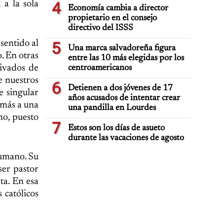
 a la sola
4
Economía cambia a director
propietario en el consejo
directivo del ISSS
sentido al
5
Una marca salvadoreña figura
. En otras
entre las 10 más elegidas por los
rivados de
centroamericanos
e nuestros
6
Detienen a dos jóvenes de 17
e singular
años acusados de intentar crear
 más a una
una pandilla en Lourdes
mo, puesto
7
Estos son los días de asueto
durante las vacaciones de agosto
humano. Su
ser pastor
ta. En esa
 católicos