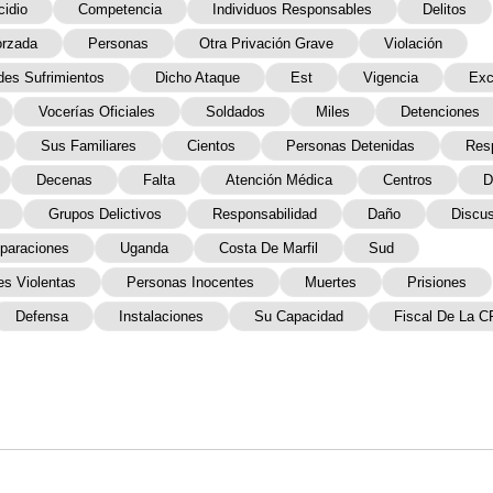
idio
Competencia
Individuos Responsables
Delitos
orzada
Personas
Otra Privación Grave
Violación
des Sufrimientos
Dicho Ataque
Est
Vigencia
Exc
Vocerías Oficiales
Soldados
Miles
Detenciones
Sus Familiares
Cientos
Personas Detenidas
Res
Decenas
Falta
Atención Médica
Centros
D
Grupos Delictivos
Responsabilidad
Daño
Discus
paraciones
Uganda
Costa De Marfil
Sud
es Violentas
Personas Inocentes
Muertes
Prisiones
Defensa
Instalaciones
Su Capacidad
Fiscal De La C