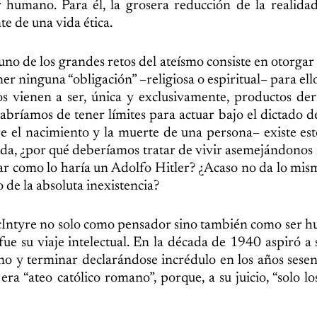
humano. Para él, la grosera reducción de la realidad
te de una vida ética.
uno de los grandes retos del ateísmo consiste en otorgar 
ninguna “obligación” –religiosa o espiritual– para ello
os vienen a ser, única y exclusivamente, productos de
abríamos de tener límites para actuar bajo el dictado d
tre el nacimiento y la muerte de una persona– existe est
ida, ¿por qué deberíamos tratar de vivir asemejándonos
ar como lo haría un Adolfo Hitler? ¿Acaso no da lo mis
de la absoluta inexistencia?
cIntyre no solo como pensador sino también como ser 
 fue su viaje intelectual. En la década de 1940 aspiró a 
smo y terminar declarándose incrédulo en los años sesen
a “ateo católico romano”, porque, a su juicio, “solo los