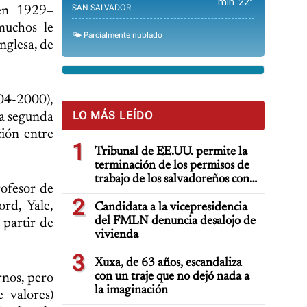
min. 22°
SAN SALVADOR
 en 1929–
muchos le
🌤️ Parcialmente nublado
nglesa, de
04-2000),
LO MÁS LEÍDO
la segunda
ción entre
1
Tribunal de EE.UU. permite la
terminación de los permisos de
trabajo de los salvadoreños con
rofesor de
TPS
2
ord, Yale,
Candidata a la vicepresidencia
del FMLN denuncia desalojo de
 partir de
vivienda
3
Xuxa, de 63 años, escandaliza
con un traje que no dejó nada a
rnos, pero
la imaginación
 valores)