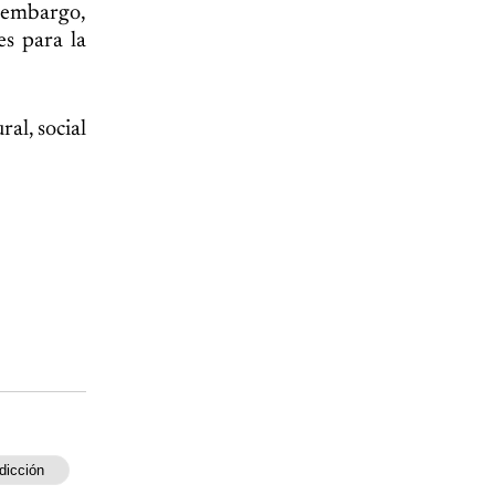
n embargo,
es para la
al, social
dicción