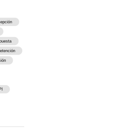
epción
puesta
etención
ión
PI