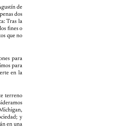
Agustín de
Apenas dos
a: Tras la
os fines o
tos que no
zones para
nimos para
erte en la
te terreno
sideramos
Michigan,
ociedad; y
rán en una