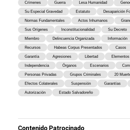
Crímenes
Guerra
Lesa Humanidad
Genoc
Su Especial Gravedad
Estatuto
Desaparición F
Normas Fundamentales
Actos Inhumanos
Gran
Sus Orígenes
Inconstitucionalidad
Su Decreto
Miembro
Delincuencia Organizada
Información
Recursos
Habeas Corpus Presentados
Casos
Garantía
Agresiones
Libertad
Elementos
Independencia
Órganos
Escenarios
Com
Personas Privadas
Grupos Criminales
20 Muert
Efectos Colaterales
Suspensión
Garantías
Autorización
Estado Salvadoreño
Contenido Patrocinado