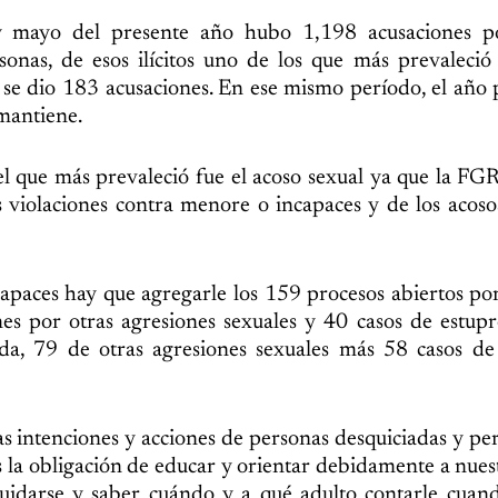
 mayo del presente año hubo 1,198 acusaciones po
sonas, de esos ilícitos uno de los que más prevaleció
 se dio 183 acusaciones. En ese mismo período, el año 
 mantiene.
 el que más prevaleció fue el acoso sexual ya que la FG
 violaciones contra menore o incapaces y de los acoso
capaces hay que agregarle los 159 procesos abiertos po
s por otras agresiones sexuales y 40 casos de estupr
a, 79 de otras agresiones sexuales más 58 casos de 
s intenciones y acciones de personas desquiciadas y pe
s la obligación de educar y orientar debidamente a nues
uidarse y saber cuándo y a qué adulto contarle cuand