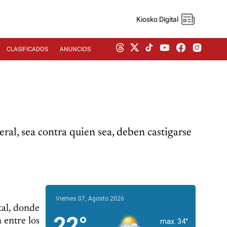
Kiosko Digital
CLASIFICADOS
ANUNCIOS
eral, sea contra quien sea, deben castigarse
Viernes 07, Agosto 2026
tal, donde
22°
 entre los
max. 34°