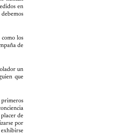
redidos en
so debemos
í como los
campaña de
iolador un
guien que
s primeros
conciencia
 placer de
izarse por
 exhibirse