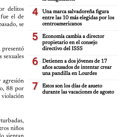
r delitos
4
Una marca salvadoreña figura
 fue el de
entre las 10 más elegidas por los
pasado, se
centroamericanos
5
Economía cambia a director
propietario en el consejo
R presentó
directivo del ISSS
s sexuales
6
Detienen a dos jóvenes de 17
años acusados de intentar crear
una pandilla en Lourdes
r agresión
7
Estos son los días de asueto
o, 88 por
durante las vacaciones de agosto
violación
rturbadas,
tros niños
o sientan