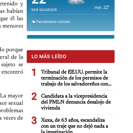
etenido y
min. 22°
SAN SALVADOR
ñas habían
que él las
🌤️ Parcialmente nublado
las menores
ado porque
LO MÁS LEÍDO
eral de la
sujeto se
1
o encontró
Tribunal de EE.UU. permite la
terminación de los permisos de
trabajo de los salvadoreños con
TPS
2
. La mayor
Candidata a la vicepresidencia
del FMLN denuncia desalojo de
sor sexual
vivienda
 problemas
3
a veces de
Xuxa, de 63 años, escandaliza
con un traje que no dejó nada a
la imaginación