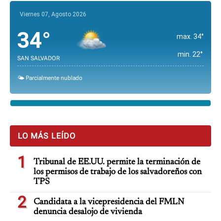
Viernes 07, Agosto 2026
34°
max. 34°
min. 22°
SAN SALVADOR
🌤️ Parcialmente nublado
LO MÁS LEÍDO
1
Tribunal de EE.UU. permite la terminación de
los permisos de trabajo de los salvadoreños con
TPS
2
Candidata a la vicepresidencia del FMLN
denuncia desalojo de vivienda