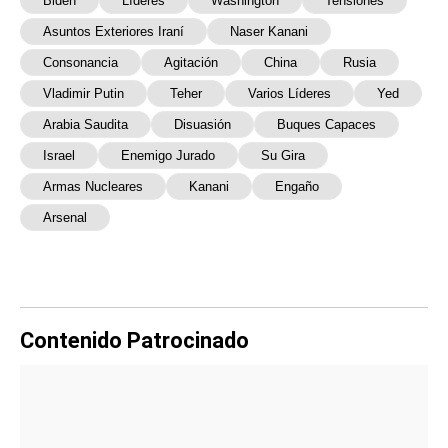
Biden
Líderes
Washington
Tensiones
Asuntos Exteriores Iraní
Naser Kanani
Consonancia
Agitación
China
Rusia
Vladimir Putin
Teher
Varios Líderes
Yed
Arabia Saudita
Disuasión
Buques Capaces
Israel
Enemigo Jurado
Su Gira
Armas Nucleares
Kanani
Engaño
Arsenal
Contenido Patrocinado