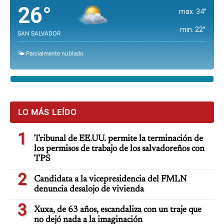
26°
max. 34°
min. 22°
SAN SALVADOR
🌤️ Parcialmente nublado
LO MÁS LEÍDO
1
Tribunal de EE.UU. permite la terminación de
los permisos de trabajo de los salvadoreños con
TPS
2
Candidata a la vicepresidencia del FMLN
denuncia desalojo de vivienda
3
Xuxa, de 63 años, escandaliza con un traje que
no dejó nada a la imaginación