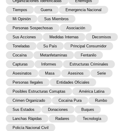
Organizaciones Identificadas
Enemigos
Tiempos
Guerra
Emergencia Nacional
Mi Opinión
Sus Miembros
Personas Sospechosas
Asociación
Sus Acciones
Medidas Internas
Decomisos
Toneladas
Su País
Principal Consumidor
Cocaína
Metanfetaminas
Fentanilo
Capturas
Informes
Estructuras Criminales
Asesinatos
Masa
Asesinos
Serie
Personas Ilegales
Entidades Oficiales
Posibles Estructuras Corruptas
América Latina
Crimen Organizado
Cocaína Pura
Rumbo
Sus Estados
Donaciones
Buques
Lanchas Rápidas
Radares
Tecnología
Policía Nacional Civil