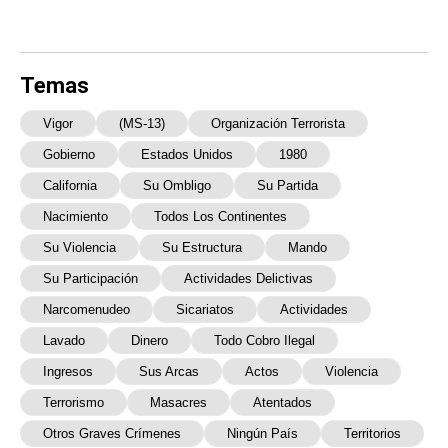
Temas
Vigor
(MS-13)
Organización Terrorista
Gobierno
Estados Unidos
1980
California
Su Ombligo
Su Partida
Nacimiento
Todos Los Continentes
Su Violencia
Su Estructura
Mando
Su Participación
Actividades Delictivas
Narcomenudeo
Sicariatos
Actividades
Lavado
Dinero
Todo Cobro Ilegal
Ingresos
Sus Arcas
Actos
Violencia
Terrorismo
Masacres
Atentados
Otros Graves Crímenes
Ningún País
Territorios