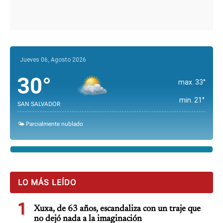
Jueves 06, Agosto 2026
30°
max. 33°
min. 21°
SAN SALVADOR
🌤️ Parcialmente nublado
LO MÁS LEÍDO
1
Xuxa, de 63 años, escandaliza con un traje que
no dejó nada a la imaginación