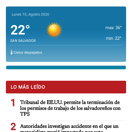
Lunes 10, Agosto 2026
22°
max. 36°
min. 22°
SAN SALVADOR
🌡️ Cielos despejados
LO MÁS LEÍDO
1
Tribunal de EE.UU. permite la terminación de
los permisos de trabajo de los salvadoreños con
TPS
2
Autoridades investigan accidente en el que un