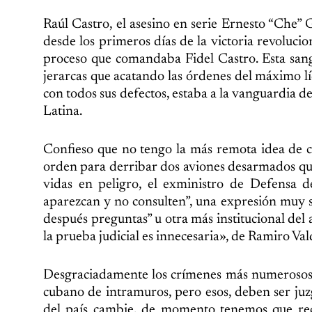
Raúl Castro, el asesino en serie Ernesto “Che”
desde los primeros días de la victoria revolucio
proceso que comandaba Fidel Castro. Esta sangr
jerarcas que acatando las órdenes del máximo líd
con todos sus defectos, estaba a la vanguardia 
Latina.
Confieso que no tengo la más remota idea de c
orden para derribar dos aviones desarmados que
vidas en peligro, el exministro de Defensa 
aparezcan y no consulten”, una expresión muy s
después preguntas” u otra más institucional del 
la prueba judicial es innecesaria», de Ramiro Val
Desgraciadamente los crímenes más numerosos y 
cubano de intramuros, pero esos, deben ser juz
del país cambie, de momento tenemos que reci