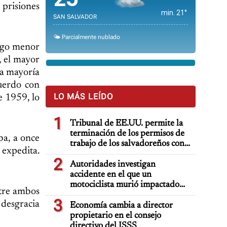
 prisiones
min. 21°
SAN SALVADOR
🌤️ Parcialmente nublado
dugo menor
, el mayor
la mayoría
cuerdo con
LO MÁS LEÍDO
e 1959, lo
1
Tribunal de EE.UU. permite la
terminación de los permisos de
ba, a once
trabajo de los salvadoreños con
 expedita.
TPS
2
Autoridades investigan
accidente en el que un
motociclista murió impactado
ntre ambos
por auto deportivo de lujo
3
 desgracia
Economía cambia a director
propietario en el consejo
directivo del ISSS