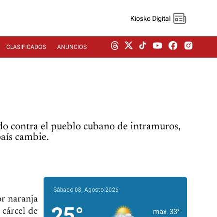
Kiosko Digital
CLASIFICADOS
ANUNCIOS
do contra el pueblo cubano de intramuros,
país cambie.
Sábado 08, Agosto 2026
or naranja
25°
 cárcel de
max. 33°