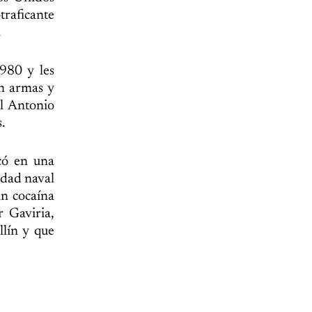
traficante
.
980 y les
an armas y
l Antonio
.
icó en una
idad naval
an cocaína
 Gaviria,
llín y que