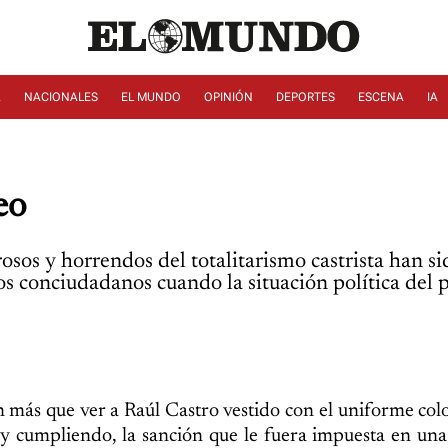
A
NACIONALES
EL MUNDO
OPINIÓN
DEPORTES
ESCENA
IA
eo
os y horrendos del totalitarismo castrista han si
os conciudadanos cuando la situación política del 
 más que ver a Raúl Castro vestido con el uniforme col
y cumpliendo, la sanción que le fuera impuesta en una