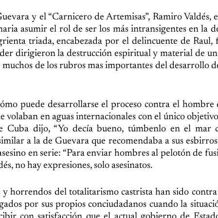
 Guevara y el “Carnicero de Artemisas”, Ramiro Valdés, 
naria asumir el rol de ser los más intransigentes en la d
ienta triada, encabezada por el delincuente de Raul, 
er dirigieron la destrucción espiritual y material de un 
de muchos de los rubros mas importantes del desarrollo 
ómo puede desarrollarse el proceso contra el hombre 
 volaban en aguas internacionales con el único objetivo
de Cuba dijo, “Yo decía bueno, túmbenlo en el mar 
imilar a la de Guevara que recomendaba a sus esbirros
asesino en serie: “Para enviar hombres al pelotón de fus
dés, no hay expresiones, solo asesinatos.
horrendos del totalitarismo castrista han sido contra
gados por sus propios conciudadanos cuando la situació
bir con satisfacción que el actual gobierno de Estad