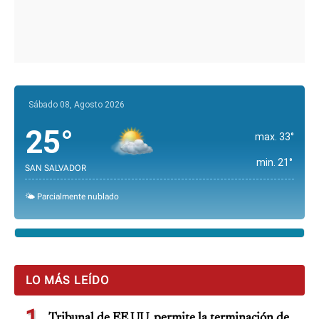
Sábado 08, Agosto 2026
25°
max. 33°
min. 21°
SAN SALVADOR
🌤️ Parcialmente nublado
LO MÁS LEÍDO
1
Tribunal de EE.UU. permite la terminación de