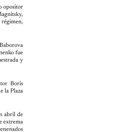
o opositor
Magnitsky,
 régimen,
a Baborova
inenko fue
uestrada y
tor Boris
e la Plaza
n abril de
de extrema
nvenenados