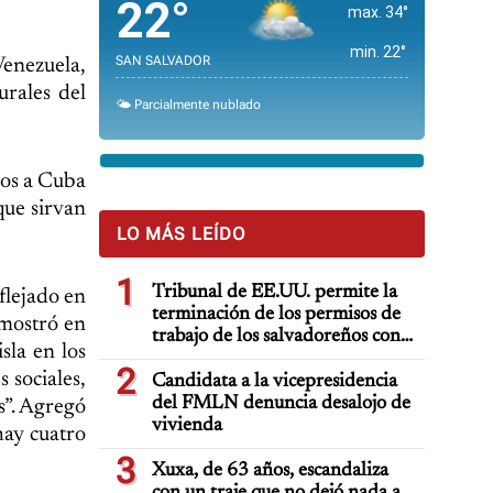
22°
max. 34°
min. 22°
SAN SALVADOR
Venezuela,
rales del
🌤️ Parcialmente nublado
dos a Cuba
que sirvan
LO MÁS LEÍDO
1
Tribunal de EE.UU. permite la
flejado en
terminación de los permisos de
emostró en
trabajo de los salvadoreños con
sla en los
TPS
2
 sociales,
Candidata a la vicepresidencia
del FMLN denuncia desalojo de
s”. Agregó
vivienda
hay cuatro
3
Xuxa, de 63 años, escandaliza