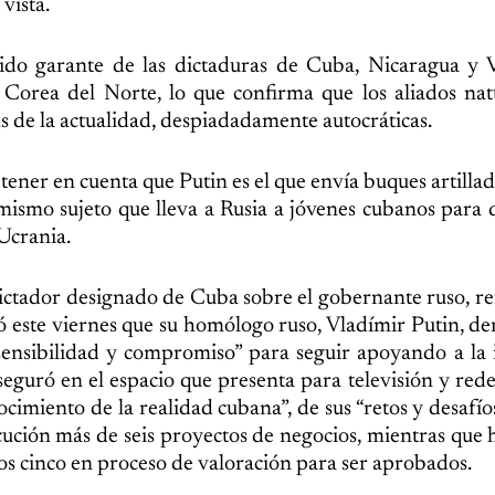
vista.
lido garante de las dictaduras de Cuba, Nicaragua y 
orea del Norte, lo que confirma que los aliados natu
as de la actualidad, despiadadamente autocráticas.
tener en cuenta que Putin es el que envía buques artilla
 mismo sujeto que lleva a Rusia a jóvenes cubanos para 
Ucrania.
 dictador designado de Cuba sobre el gobernante ruso, re
tó este viernes que su homólogo ruso, Vladímir Putin, d
nsibilidad y compromiso” para seguir apoyando a la i
eguró en el espacio que presenta para televisión y redes
cimiento de la realidad cubana”, de sus “retos y desafío
cución más de seis proyectos de negocios, mientras que 
os cinco en proceso de valoración para ser aprobados.