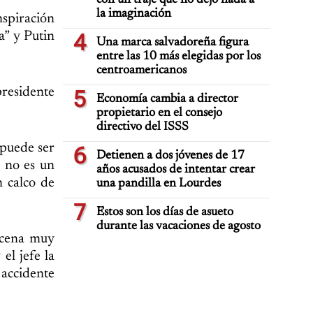
con un traje que no dejó nada a
la imaginación
nspiración
a” y Putin
4
Una marca salvadoreña figura
entre las 10 más elegidas por los
centroamericanos
presidente
5
Economía cambia a director
propietario en el consejo
directivo del ISSS
 puede ser
6
Detienen a dos jóvenes de 17
, no es un
años acusados de intentar crear
n calco de
una pandilla en Lourdes
7
Estos son los días de asueto
durante las vacaciones de agosto
escena muy
el jefe la
accidente