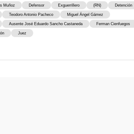
is Muñoz
Defensor
Exguerrillero
(RN)
Detención
Teodoro Antonio Pacheco
Miguel Ángel Gámez
Ausente José Eduardo Sancho Castaneda
Ferman Cienfuegos
ión
Juez