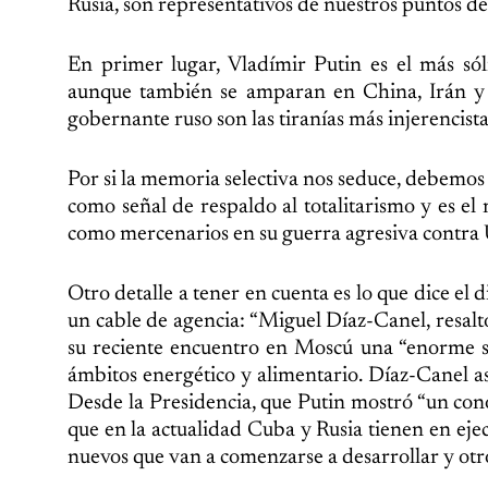
Rusia, son representativos de nuestros puntos de 
En primer lugar, Vladímir Putin es el más só
aunque también se amparan en China, Irán y C
gobernante ruso son las tiranías más injerencist
Por si la memoria selectiva nos seduce, debemos 
como señal de respaldo al totalitarismo y es el
como mercenarios en su guerra agresiva contra 
Otro detalle a tener en cuenta es lo que dice el
un cable de agencia: “Miguel Díaz-Canel, resal
su reciente encuentro en Moscú una “enorme se
ámbitos energético y alimentario. Díaz-Canel as
Desde la Presidencia, que Putin mostró “un cono
que en la actualidad Cuba y Rusia tienen en eje
nuevos que van a comenzarse a desarrollar y otr